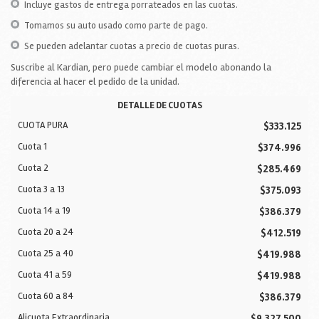
Incluye gastos de entrega porrateados en las cuotas.
Tomamos su auto usado como parte de pago.
Se pueden adelantar cuotas a precio de cuotas puras.
Suscribe al Kardian, pero puede cambiar el modelo abonando la
diferencia al hacer el pedido de la unidad.
DETALLE DE CUOTAS
CUOTA PURA
$333.125
Cuota 1
$374.996
Cuota 2
$285.469
Cuota 3 a 13
$375.093
Cuota 14 a 19
$386.379
Cuota 20 a 24
$412.519
Cuota 25 a 40
$419.988
Cuota 41 a 59
$419.988
Cuota 60 a 84
$386.379
Alicuota Extraordinaria
$9.327.500