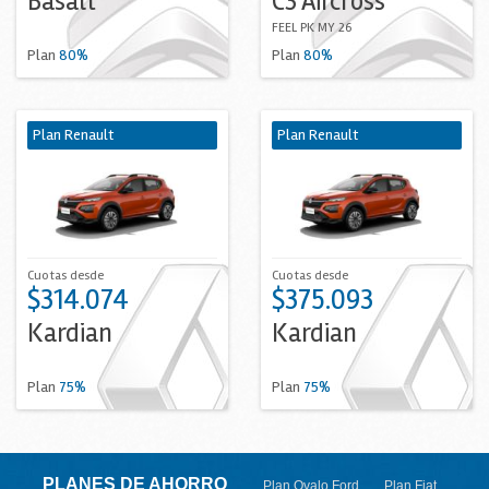
Basalt
C3 Aircross
FEEL PK MY 26
Plan
80%
Plan
80%
Plan Renault
Plan Renault
Cuotas desde
Cuotas desde
$314.074
$375.093
Kardian
Kardian
Plan
75%
Plan
75%
PLANES DE AHORRO
Plan Ovalo Ford
Plan Fiat