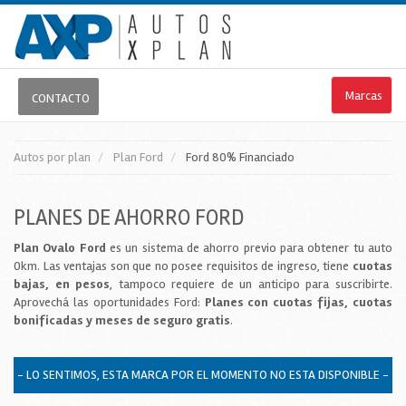
Marcas
CONTACTO
Autos por plan
Plan Ford
Ford
80%
Financiado
PLANES DE AHORRO FORD
Plan Ovalo Ford
es un sistema de ahorro previo para obtener tu auto
0km. Las ventajas son que no posee requisitos de ingreso, tiene
cuotas
bajas, en pesos
, tampoco requiere de un anticipo para suscribirte.
Aprovechá las oportunidades Ford:
Planes con cuotas fijas, cuotas
bonificadas y meses de seguro gratis
.
- LO SENTIMOS, ESTA MARCA POR EL MOMENTO NO ESTA DISPONIBLE -