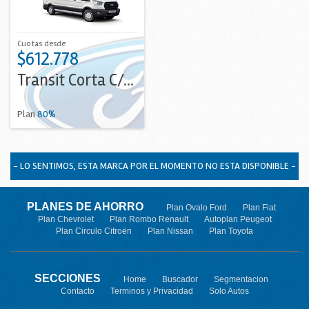
Cuotas desde
$612.778
Transit Corta C/Aa
Plan
80%
- LO SENTIMOS, ESTA MARCA POR EL MOMENTO NO ESTA DISPONIBLE -
PLANES DE AHORRO
Plan Ovalo Ford
Plan Fiat
Plan Chevrolet
Plan Rombo Renault
Autoplan Peugeot
Plan Circulo Citroën
Plan Nissan
Plan Toyota
SECCIONES
Home
Buscador
Segmentacion
Contacto
Terminos y Privacidad
Solo Autos