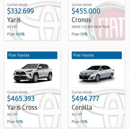
Cuotas desde
Cuotas desde
$332.699
$455.000
Yaris
Cronos
XS CVT
DRIVE 1.3L MT5 PACK PLUS
Plan
100%
Plan
70%
Plan Toyota
Plan Toyota
Cuotas desde
Cuotas desde
$465.393
$494.777
Yaris Cross
Corolla
XLI CVT
XLI CVT
Plan
70%
Plan
70%